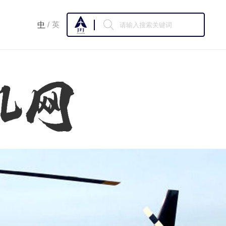
中
英
/