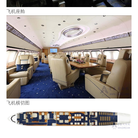
飞机座舱
飞机横切图