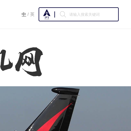
中
英
/